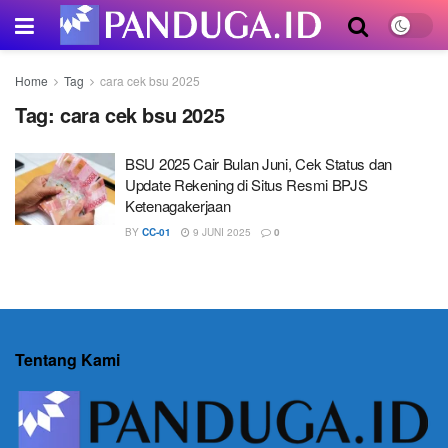
Home
Tag
cara cek bsu 2025
Tag:
cara cek bsu 2025
BSU 2025 Cair Bulan Juni, Cek Status dan
Update Rekening di Situs Resmi BPJS
Ketenagakerjaan
BY
CC-01
9 JUNI 2025
0
Tentang Kami