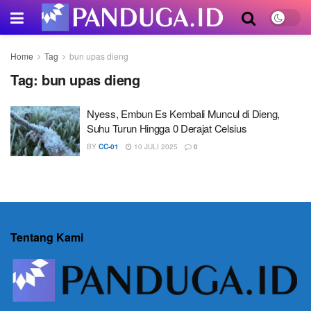
Home
Tag
bun upas dieng
Tag:
bun upas dieng
Nyess, Embun Es Kembali Muncul di Dieng,
Suhu Turun Hingga 0 Derajat Celsius
BY
CC-01
10 JULI 2025
0
Tentang Kami