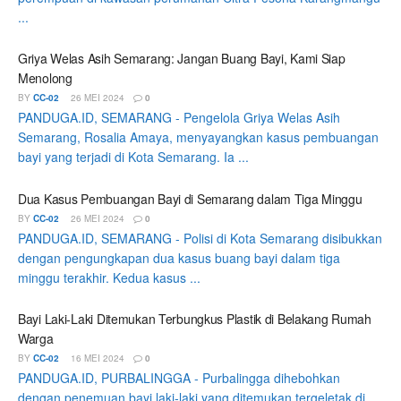
...
Griya Welas Asih Semarang: Jangan Buang Bayi, Kami Siap
Menolong
BY
CC-02
26 MEI 2024
0
PANDUGA.ID, SEMARANG - Pengelola Griya Welas Asih
Semarang, Rosalia Amaya, menyayangkan kasus pembuangan
bayi yang terjadi di Kota Semarang. Ia ...
Dua Kasus Pembuangan Bayi di Semarang dalam Tiga Minggu
BY
CC-02
26 MEI 2024
0
PANDUGA.ID, SEMARANG - Polisi di Kota Semarang disibukkan
dengan pengungkapan dua kasus buang bayi dalam tiga
minggu terakhir. Kedua kasus ...
Bayi Laki-Laki Ditemukan Terbungkus Plastik di Belakang Rumah
Warga
BY
CC-02
16 MEI 2024
0
PANDUGA.ID, PURBALINGGA - Purbalingga dihebohkan
dengan penemuan bayi laki-laki yang ditemukan tergeletak di