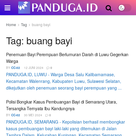
Home
Tag
buang bayi
Tag:
buang bayi
Penemuan Bayi Perempuan Berlumuran Darah di Luwu Gegerkan
Warga
BY
CC-02
12 JUNI 2024
0
PANDUGA.ID, LUWU - Warga Desa Salu Kalibamamase,
Kecamatan Walenrang, Kabupaten Luwu, Sulawesi Selatan,
dikejutkan oleh penemuan seorang bayi perempuan yang ...
Polisi Bongkar Kasus Pembuangan Bayi di Semarang Utara,
Tersangka Ternyata Ibu Kandungnya
BY
CC-02
30 MEI 2024
0
PANDUGA.ID, SEMARANG - Kepolisian berhasil membongkar
kasus pembuangan bayi laki-laki yang ditemukan di Jalan
Tambra Dalam, Kelurahan Kuningan, Kecamatan Semarang ...