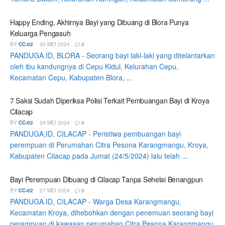
Happy Ending, Akhirnya Bayi yang Dibuang di Blora Punya
Keluarga Pengasuh
BY
CC-02
30 MEI 2024
0
PANDUGA.ID, BLORA - Seorang bayi laki-laki yang ditelantarkan
oleh ibu kandungnya di Cepu Kidul, Kelurahan Cepu,
Kecamatan Cepu, Kabupaten Blora, ...
7 Saksi Sudah Diperiksa Polisi Terkait Pembuangan Bayi di Kroya
Cilacap
BY
CC-02
29 MEI 2024
0
PANDUGA,ID, CILACAP - Peristiwa pembuangan bayi
perempuan di Perumahan Citra Pesona Karangmangu, Kroya,
Kabupaten Cilacap pada Jumat (24/5/2024) lalu telah ...
Bayi Perempuan Dibuang di Cilacap Tanpa Sehelai Benangpun
BY
CC-02
27 MEI 2024
0
PANDUGA.ID, CILACAP - Warga Desa Karangmangu,
Kecamatan Kroya, dihebohkan dengan penemuan seorang bayi
perempuan di kawasan perumahan Citra Pesona Karangmangu