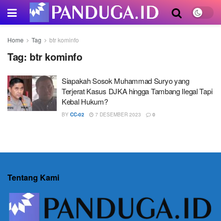
Home
Tag
btr kominfo
Tag:
btr kominfo
Siapakah Sosok Muhammad Suryo yang
Terjerat Kasus DJKA hingga Tambang Ilegal Tapi
Kebal Hukum?
BY
CC-02
7 DESEMBER 2023
0
Tentang Kami