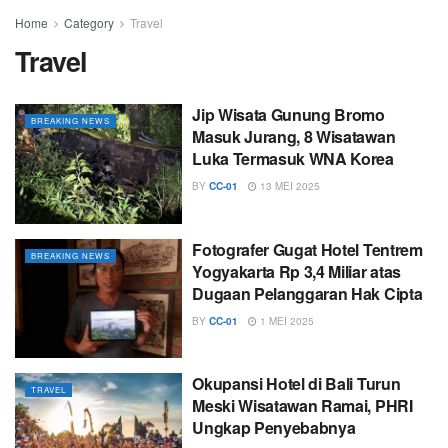
Home
Category
Travel
Travel
Jip Wisata Gunung Bromo
BREAKING NEWS
Masuk Jurang, 8 Wisatawan
Luka Termasuk WNA Korea
BY
CC-01
13 MEI 2025
Fotografer Gugat Hotel Tentrem
BREAKING NEWS
Yogyakarta Rp 3,4 Miliar atas
Dugaan Pelanggaran Hak Cipta
BY
CC-01
1 MEI 2025
Okupansi Hotel di Bali Turun
TRAVEL
Meski Wisatawan Ramai, PHRI
Ungkap Penyebabnya