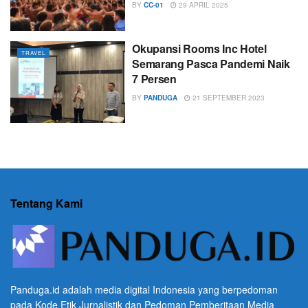
BY
CC-01
29 APRIL 2025
Okupansi Rooms Inc Hotel
TRAVEL
Semarang Pasca Pandemi Naik
7 Persen
BY
PANDUGA
21 SEPTEMBER 2023
Tentang Kami
Panduga.id adalah media digital Indonesia yang berpedoman
pada Kode Etik Jurnalistik dan Pedoman Pemberitaan Media