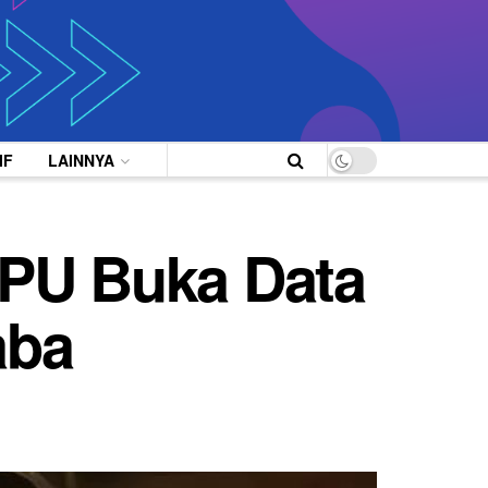
IF
LAINNYA
KPU Buka Data
aba