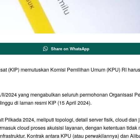
Share on WhatsApp
usat (KIP) memutuskan Komisi Pemilihan Umum (KPU) RI haru
II/2024 yang mengabulkan seluruh permohonan Organisasi Perl
nggu di laman resmi KIP (15 April 2024).
it Pilkada 2024, meliputi topologi, detail server fisik, cloud dan
rmasuk cloud proses akuisisi layanan, dengan ketentuan tidak m
 infrastruktur. Kontrak antara KPU (atau perwakilannya) dan Ali