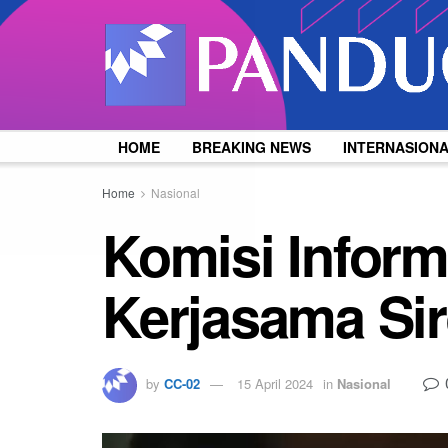
HOME
BREAKING NEWS
INTERNASION
Home
Nasional
Komisi Infor
Kerjasama Si
by
CC-02
15 April 2024
in
Nasional