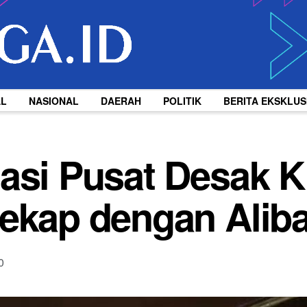
AL
NASIONAL
DAERAH
POLITIK
BERITA EKSKLUS
masi Pusat Desak 
rekap dengan Alib
0