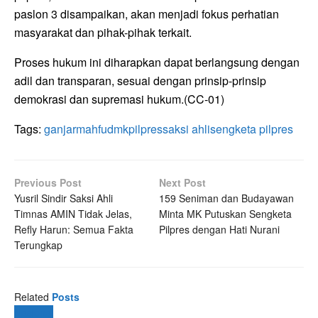
paslon 3 disampaikan, akan menjadi fokus perhatian
masyarakat dan pihak-pihak terkait.
Proses hukum ini diharapkan dapat berlangsung dengan
adil dan transparan, sesuai dengan prinsip-prinsip
demokrasi dan supremasi hukum.(CC-01)
Tags:
ganjar
mahfud
mk
pilpres
saksi ahli
sengketa pilpres
Previous Post
Next Post
Yusril Sindir Saksi Ahli
159 Seniman dan Budayawan
Timnas AMIN Tidak Jelas,
Minta MK Putuskan Sengketa
Refly Harun: Semua Fakta
Pilpres dengan Hati Nurani
Terungkap
Related
Posts
Nasional