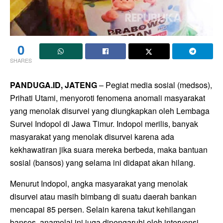
0
SHARES
PANDUGA.ID, JATENG
– Pegiat media sosial (medsos),
Prihati Utami, menyoroti fenomena anomali masyarakat
yang menolak disurvei yang diungkapkan oleh Lembaga
Survei Indopol di Jawa Timur. Indopol merilis, banyak
masyarakat yang menolak disurvei karena ada
kekhawatiran jika suara mereka berbeda, maka bantuan
sosial (bansos) yang selama ini didapat akan hilang.
Menurut Indopol, angka masyarakat yang menolak
disurvei atau masih bimbang di suatu daerah bankan
mencapai 85 persen. Selain karena takut kehilangan
bansos, anamolai ini juga dipengaruhi oleh intervensi