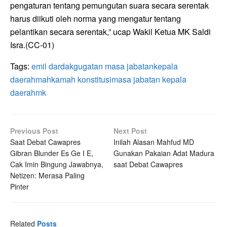
pengaturan tentang pemungutan suara secara serentak
harus diikuti oleh norma yang mengatur tentang
pelantikan secara serentak,” ucap Wakil Ketua MK Saldi
Isra.(CC-01)
Tags:
emil dardak
gugatan masa jabatan
kepala
daerah
mahkamah konstitusi
masa jabatan kepala
daerah
mk
Previous Post
Next Post
Saat Debat Cawapres
Inilah Alasan Mahfud MD
Gibran Blunder Es Ge I E,
Gunakan Pakaian Adat Madura
Cak Imin Bingung Jawabnya,
saat Debat Cawapres
Netizen: Merasa Paling
Pinter
Related
Posts