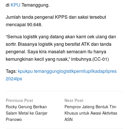
di
KPU
Temanggung.
Jumlah tanda pengenal KPPS dan saksi tersebut
mencapai 90.648.
“Semua logistik yang datang akan kami cek ulang dan
sortir. Biasanya logistik yang bersifat ATK dan tanda
pengenal. Saya kira masalah semacam itu hanya
kemungkinan kecil yang rusak,” imbuhnya.(CC-01)
Tags:
kpu
kpu temanggung
logistik
pemilu
pilkada
pilpres
2024
tps
Previous Post
Next Post
Rocky Gerung Berikan
Pemprov Jateng Bentuk Tim
Salam Metal ke Ganjar
Khusus untuk Awasi Aktivitas
Pranowo
ASN